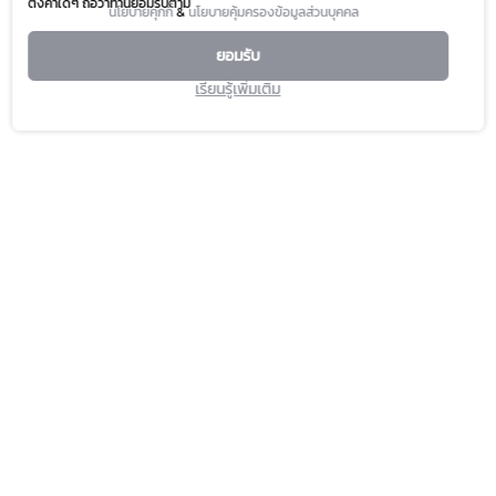
ตั้งค่าใดๆ ถือว่าท่านยอมรับตาม
นโยบายคุกกี้
&
นโยบายคุ้มครองข้อมูลส่วนบุคคล
ยอมรับ
เรียนรู้เพิ่มเติม
PROMOTION
SERVICE & FACILITIES
HAPPENING
TOURIST
FASHION CAPITAL
DIRECTORY
BEAUTY & WELLNESS
CONTACT US
LIFESTYLE & LIVING
ABOUT US
DINING & GOURMET
FAQ
MARKET
PLATINUM CARD
M CARD
GIFT VOUCHER & GIFT CARD
M CHAT & SHOP
CALL TO ORDER