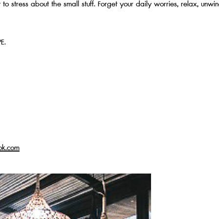
t to stress about the small stuff. Forget your daily worries, relax, unwi
E.
ok.com