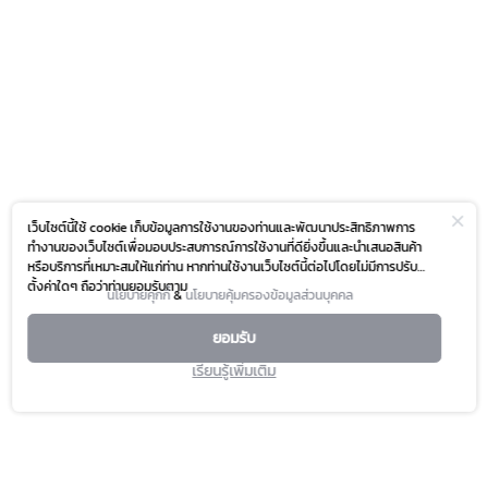
เว็บไซต์นี้ใช้ cookie เก็บข้อมูลการใช้งานของท่านและพัฒนาประสิทธิภาพการ
ทำงานของเว็บไซต์เพื่อมอบประสบการณ์การใช้งานที่ดียิ่งขึ้นและนำเสนอสินค้า
หรือบริการที่เหมาะสมให้แก่ท่าน หากท่านใช้งานเว็บไซต์นี้ต่อไปโดยไม่มีการปรับ
ตั้งค่าใดๆ ถือว่าท่านยอมรับตาม
นโยบายคุกกี้
&
นโยบายคุ้มครองข้อมูลส่วนบุคคล
ยอมรับ
เรียนรู้เพิ่มเติม