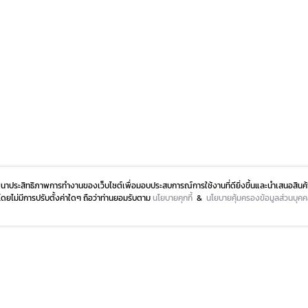
ัฒนาประสิทธิภาพการทำงานของเว็บไซต์เพื่อมอบประสบการณ์การใช้งานที่ดียิ่งขึ้นและนำเสนอสินค้
ปโดยไม่มีการปรับตั้งค่าใดๆ ถือว่าท่านยอมรับตาม
นโยบายคุกกี้
&
นโยบายคุ้มครองข้อมูลส่วนบุค