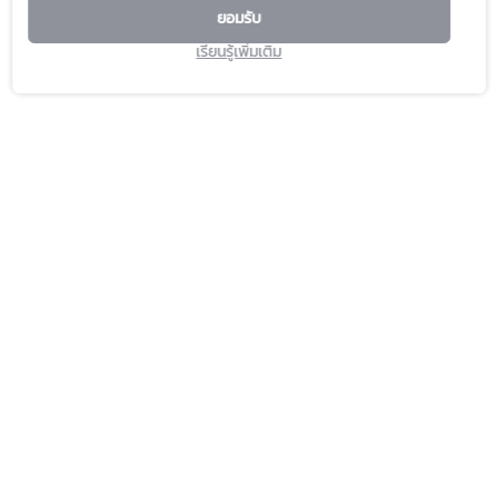
ยอมรับ
เรียนรู้เพิ่มเติม
PROMOTION
SERVICE & FACILITIES
HAPPENING
TOURIST
FASHION CAPITAL
DIRECTORY
BEAUTY & WELLNESS
CONTACT US
LIFESTYLE & LIVING
ABOUT US
DINING & GOURMET
FAQ
MARKET
PLATINUM CARD
M CARD
GIFT VOUCHER & GIFT CARD
M CHAT & SHOP
CALL TO ORDER