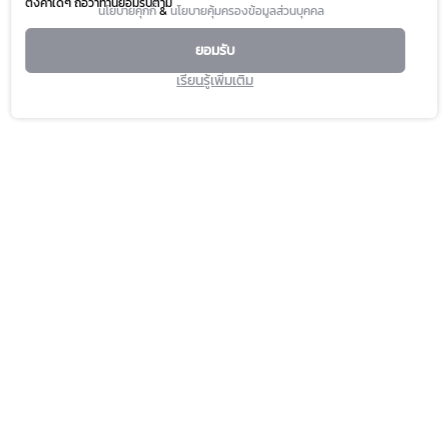
ตั้งค่าใดๆ ถือว่าท่านยอมรับตาม
นโยบายคุกกี้
&
นโยบายคุ้มครองข้อมูลส่วนบุคคล
ยอมรับ
เรียนรู้เพิ่มเติม
PROMOTION
SERVICE & FACILITIES
HAPPENING
TOURIST
FASHION CAPITAL
DIRECTORY
BEAUTY & WELLNESS
CONTACT US
LIFESTYLE & LIVING
ABOUT US
DINING & GOURMET
FAQ
MARKET
PLATINUM CARD
M CARD
GIFT VOUCHER & GIFT CARD
M CHAT & SHOP
CALL TO ORDER