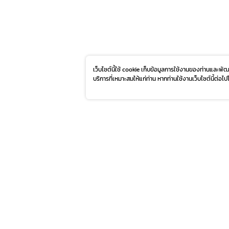
เว็บไซต์นี้ใช้ cookie เก็บข้อมูลการใช้งานของท่านและพ
บริการที่เหมาะสมให้แก่ท่าน หากท่านใช้งานเว็บไซต์นี้ต่อไ
PROMOTION
SERVICE & FACILIT
HAPPENING
TOURIST
FASHION CAPITAL
DIRECTORY
BEAUTY & WELLNESS
CONTACT US
LIFESTYLE & LIVING
ABOUT US
DINING & GOURMET MARKET
FAQ