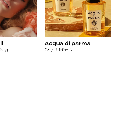
ll
Acqua di parma
ining
GF / Building B