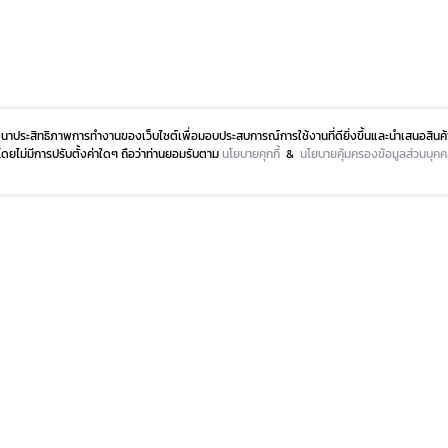
ัฒนาประสิทธิภาพการทำงานของเว็บไซต์เพื่อมอบประสบการณ์การใช้งานที่ดียิ่งขึ้นและนำเสนอสินค้
ปโดยไม่มีการปรับตั้งค่าใดๆ ถือว่าท่านยอมรับตาม
นโยบายคุกกี้
&
นโยบายคุ้มครองข้อมูลส่วนบุค
IES
PLATINUM CARD
M CARD
GIFT VOUCHER & GIFT CARD
M CHAT & SHOP
CALL TO ORDER