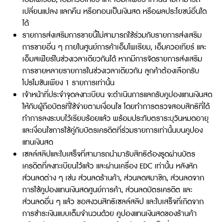
เปลี่ยนแปลง แลกคืน หรือทอนเป็นเงินสด หรือผลประโยชน์อื่นใด
ได้
รายการส่งเสริมการขายนี้ไม่สามารถใช้ร่วมกับรายการส่งเสริม
การขายอื่น ๆ ภายในศูนย์การค้าเอ็มโพเรียม, เอ็มควอเทียร์ และ
เอ็มสเฟียร์ในช่วงเวลาเดียวกันได้ หากมีการจัดรายการส่งเสริม
การขายหลายรายการในช่วงเวลาเดียวกัน ลูกค้าต้องเลือกรับ
โปรโมชันเพียง 1 รายการเท่านั้น
เจ้าหน้าที่ประจำจุดลงทะเบียน จะดำเนินการแลกรับคูปองแทนเงินสด
ให้กับผู้ถือบัตรที่ใช้จ่ายตามเงื่อนไข โดยทำการตรวจสอบสิทธิที่ได้
ทำการลงระบบไว้เรียบร้อยแล้ว พร้อมประทับตราระบุวันหมดอายุ
และเงื่อนไขการใช้คู่กับบัตรเครดิตที่ร่วมรายการเท่านั้นบนคูปอง
แทนเงินสด
เซลล์สลิปและใบเสร็จที่สามารถนำมารับสิทธิต้องรูดผ่านบัตร
เครดิตที่ลงทะเบียนไว้แล้ว และผ่านเครื่อง EDC เท่านั้น หลังหัก
ส่วนลดต่าง ๆ เช่น ส่วนลดร้านค้า, ส่วนลดสมาชิก, ส่วนลดจาก
การใช้คูปองแทนเงินสดศูนย์การค้า, ส่วนลดบัตรเครดิต และ
ส่วนลดอื่น ๆ แล้ว ขอสงวนสิทธิเซลล์สลิป และใบเสร็จที่เกิดจาก
การชำระเงินแบบเต็มจำนวนด้วย คูปองแทนเงินสดของร้านค้า