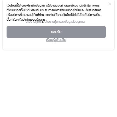
เว็บไซต์นี้ใช้ cookie เก็บข้อมูลการใช้งานของท่านและพัฒนาประสิทธิภาพการ
ทำงานของเว็บไซต์เพื่อมอบประสบการณ์การใช้งานที่ดียิ่งขึ้นและนำเสนอสินค้า
หรือบริการที่เหมาะสมให้แก่ท่าน หากท่านใช้งานเว็บไซต์นี้ต่อไปโดยไม่มีการปรับ
ตั้งค่าใดๆ ถือว่าท่านยอมรับตาม
นโยบายคุกกี้
&
นโยบายคุ้มครองข้อมูลส่วนบุคคล
ยอมรับ
เรียนรู้เพิ่มเติม
PROMOTION
SERVICE & FACILITIES
HAPPENING
TOURIST
FASHION CAPITAL
DIRECTORY
BEAUTY & WELLNESS
CONTACT US
LIFESTYLE & LIVING
ABOUT US
DINING & GOURMET
FAQ
MARKET
PLATINUM CARD