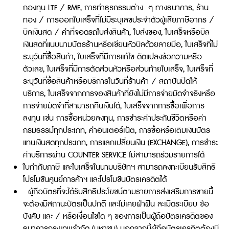
กองทุน LTF / RMF, การทำธุรกรรมต่าง ๆ ทางธนาคาร, ร้าน
ทอง / การออกใบเสร็จที่ไม่มีระบุเลขประจำตัวผู้เสียภาษีอากร /
บิลเงินสด / ค่าที่จอดรถใบส่งสินค้า, ใบส่งของ, ใบเสร็จหรือบิล
เงินสดที่แนบนามบัตรร้านหรือเขียนหัวบิลด้วยลายมือ, ใบเสร็จที่ไม่
ระบุวันที่ซื้อสินค้า, ใบเสร็จที่มีการแก้ไข ดัดแปลงข้อความหรือ
ตัวเลข, ใบเสร็จที่มีการตัดส่วนหัวหรือส่วนท้ายใบเสร็จ, ใบเสร็จที่
ระบุวันที่ซื้อสินค้าหรือบริการในวันที่ร้านค้า / สถาบันปิดให้
บริการ, ใบเสร็จจากการจองสินค้าที่ยังไม่มีการจ่ายมัดจำจริงหรือ
การจ่ายมัดจำที่สามารถคืนเงินได้, ใบเสร็จจากการซื้อเพื่อการ
ลงทุน เช่น การซื้อหน่วยลงทุน, การชำระค่าประกันชีวิตหรือค่า
กรมธรรม์ทุกประเภท, ค่าอินเตอร์เน็ต, การซื้อหรือเติมเงินบัตร
แทนเงินสดทุกประเภท, การแลกเปลี่ยนเงิน (EXCHANGE), การชำระ
ค่าบริการผ่าน COUNTER SERVICE ไม่สามารถร่วมรายการได้
ใบกำกับภาษี และใบเสร็จในนามบริษัทฯ สามารถลงทะเบียนรับสิทธิ
โปรโมชันศูนย์การค้าฯ และโปรโมชันบัตรเครดิตได้
ผู้ถือบัตรที่จะได้รับสิทธิประโยชน์ตามรายการส่งเสริมการขายนี้
จะต้องมีสถานะบัตรเป็นปกติ และไม่เคย
ฝ่าฝืน ละเมิดระเบียบ ข้อ
บังคับ และ / หรือเงื่อนไขใด ๆ ของการเป็นผู้ถือบัตรเครดิตของ
ธนาคารกรุงเทพจำกัด (มหาชน) นอกจากนี้ผู้ถือบัตรเครดิตต้องมี