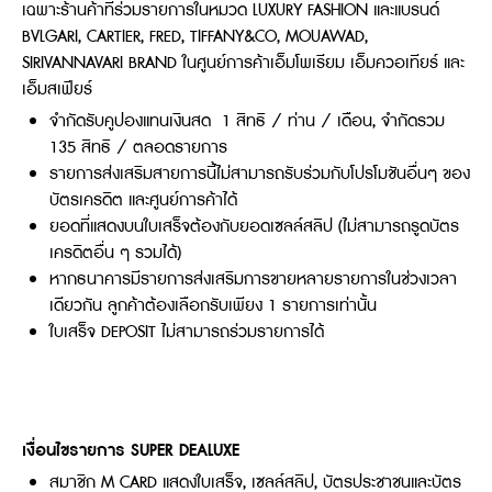
เฉพาะร้านค้าที่ร่วมรายการในหมวด LUXURY FASHION และแบรนด์
BVLGARI, CARTIER, FRED, TIFFANY&CO, MOUAWAD,
SIRIVANNAVARI BRAND ในศูนย์การค้าเอ็มโพเรียม เอ็มควอเทียร์ และ
เอ็มสเฟียร์
จำกัดรับคูปองแทนเงินสด 1 สิทธิ / ท่าน / เดือน, จำกัดรวม
135 สิทธิ / ตลอดรายการ
รายการส่งเสริมสายการนี้ไม่สามารถรับร่วมกับโปรโมชันอื่นๆ ของ
บัตรเครดิต และศูนย์การค้าได้
ยอดที่แสดงบนใบเสร็จต้องกับยอดเซลล์สลิป (ไม่สามารถรูดบัตร
เครดิตอื่น ๆ รวมได้)
หากธนาคารมีรายการส่งเสริมการขายหลายรายการในช่วงเวลา
เดียวกัน ลูกค้าต้องเลือกรับเพียง 1 รายการเท่านั้น
ใบเสร็จ DEPOSIT ไม่สามารถร่วมรายการได้
เงื่อนไขรายการ SUPER DEALUXE
สมาชิก M CARD แสดงใบเสร็จ, เซลล์สลิป, บัตรประชาชนและบัตร