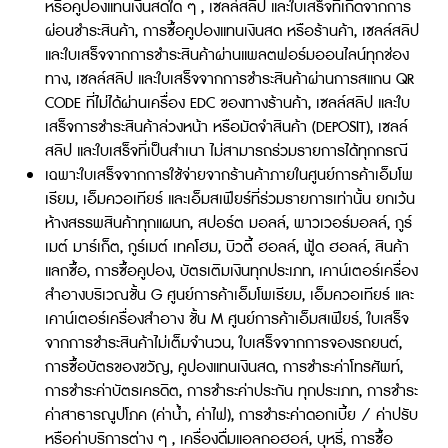
หรือคูปองแทนเงินสดใด ๆ , เซลล์สลิป และใบเสร็จที่เกิดจากการ
ผ่อนชำระสินค้า, การซื้อคูปองแทนเงินสด หรือร้านค้า, เซลล์สลิป
และใบเสร็จจากการชำระสินค้าผ่านแพลตฟอร์มออนไลน์ทุกช่อง
ทาง, เซลล์สลิป และใบเสร็จจากการชำระสินค้าผ่านการสแกน QR
CODE ที่ไม่ได้ผ่านเครื่อง EDC ของทางร้านค้า, เซลล์สลิป และใบ
เสร็จการชำระสินค้าล่วงหน้า หรือมัดจำสินค้า (DEPOSIT), เซลล์
สลิป และใบเสร็จที่เป็นสำเนา ไม่สามารถร่วมรายการได้ทุกกรณี
เฉพาะใบเสร็จจากการใช้จ่ายจากร้านค้าภายในศูนย์การค้าเอ็มโพ
เรียม, เอ็มควอเทียร์ และเอ็มสเฟียร์ที่ร่วมรายการเท่านั้น ยกเว้น
ห้างสรรพสินค้าทุกแผนก, สปอร์ต มอลล์, พาวเวอร์มอลล์, กูร์
เมต์ มาร์เก็ต, กูร์เมต์ เทคโฮม, บิวตี้ ฮอลล์, ฟู้ด ฮอลล์, สินค้า
แลกซื้อ, การซื้อคูปอง, บัตรเติมเงินทุกประเภท, เคาน์เตอร์เครื่อง
สำอางบริเวณชั้น G ศูนย์การค้าเอ็มโพเรียม, เอ็มควอเทียร์ และ
เคาน์เตอร์เครื่องสำอาง ชั้น M ศูนย์การค้าเอ็มสเฟียร์, ใบเสร็จ
จากการชำระสินค้าไม่เต็มจำนวน, ใบเสร็จจากการจองรถยนต์,
การซื้อบัตรของขวัญ, คูปองแทนเงินสด, การชำระค่าโทรศัพท์,
การชำระค่าบัตรเครดิต, การชำระค่าประกัน ทุกประเภท, การชำระ
ค่าสาธารณูปโภค (ค่าน้ำ, ค่าไฟ), การชำระค่าดอกเบี้ย / ค่าปรับ
หรือค่าบริการต่าง ๆ , เครื่องดื่มแอลกอฮอล์, บุหรี่, การซื้อ