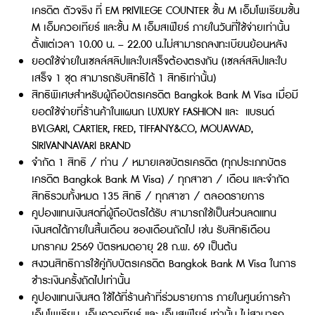
เครดิต ตัวจริง ที่ EM PRIVILEGE COUNTER ชั้น M เอ็มโพเรียมชั้น
M เอ็มควอเทียร์ และชั้น M เอ็มสเฟียร์ ภายในวันที่ใช้จ่ายเท่านั้น
ตั้งแต่เวลา 10.00 น. – 22.00 น.ไม่สามารถลงทะเบียนย้อนหลัง
ยอดใช้จ่ายในเซลล์สลิปและใบเสร็จต้องตรงกัน (เซลล์สลิปและใบ
เสร็จ 1 ชุด สามารถรับสิทธิได้ 1 สิทธิเท่านั้น)
สิทธิพิเศษสำหรับผู้ถือบัตรเครดิต Bangkok Bank M Visa เมื่อมี
ยอดใช้จ่ายที่ร้านค้าในแผนก LUXURY FASHION และ แบรนด์
BVLGARI, CARTIER, FRED, TIFFANY&CO, MOUAWAD,
SIRIVANNAVARI BRAND
จำกัด 1 สิทธิ / ท่าน / หมายเลขบัตรเครดิต (ทุกประเภทบัตร
เครดิต Bangkok Bank M Visa) / ทุกสาขา / เดือน และจำกัด
สิทธิรวมทั้งหมด 135 สิทธิ / ทุกสาขา / ตลอดรายการ
คูปองแทนเงินสดที่ผู้ถือบัตรได้รับ สามารถใช้เป็นส่วนลดแทน
เงินสดได้ภายในสิ้นเดือน ของเดือนถัดไป เช่น รับสิทธิเดือน
มกราคม 2569 บัตรหมดอายุ 28 ก.พ. 69 เป็นต้น
สงวนสิทธิการใช้คู่กับบัตรเครดิต Bangkok Bank M Visa ในการ
ชำระเงินครั้งถัดไปเท่านั้น
คูปองแทนเงินสด ใช้ได้ที่ร้านค้าที่ร่วมรายการ ภายในศูนย์การค้า
เอ็มโพเรียม, เอ็มควอเทียร์ และ เอ็มสเฟียร์ เท่านั้น ไม่สามารถ