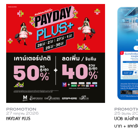
PROMOTION
PROMOTI
27 กรกฎาคม 2026
25 มิถุนายน 
PAYDAY PLUS
UOB แบ่งชำร
บาท + แลกรั